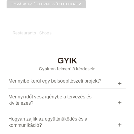
TOVÁBB AZ ÉTTERMEK-ÜZLETEKRE
ÉTTERMEK-ÜZLETEK
Restaurants- Shops
GYIK
Gyakran felmerűlő kérdesek:
Mennyibe kerül egy belsőépítészeti projekt?
Mennyi időt vesz igénybe a tervezés és
kivitelezés?
Hogyan zajlik az együttműködés és a
kommunikáció?